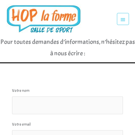
Aller
au
Menu
princi
contenu
Pour toutes demandes d’informations, n’hésitez pas
à nous écrire :
Votre nom
Votre email