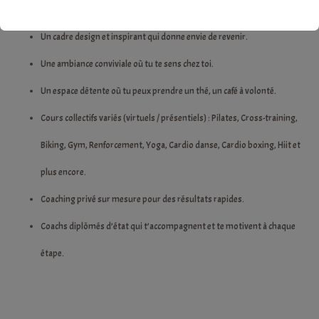
efficaces et sécurisés.
Un cadre design et inspirant qui donne envie de revenir.
Une ambiance conviviale où tu te sens chez toi.
Un espace détente où tu peux prendre un thé, un café à volonté.
Cours collectifs variés (virtuels / présentiels) : Pilates, Cross-training,
Biking, Gym, Renforcement, Yoga, Cardio danse, Cardio boxing, Hiit et
plus encore.
Coaching privé sur mesure pour des résultats rapides.
Coachs diplômés d’état qui t’accompagnent et te motivent à chaque
étape.