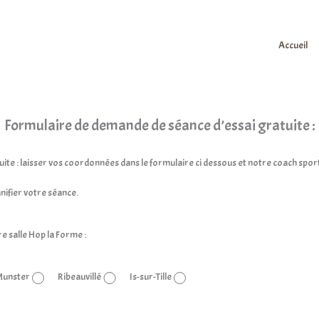
Accueil
Formulaire de demande de séance d’essai gratuite :
uite : laisser vos coordonnées dans le formulaire ci dessous et notre coach spor
nifier votre séance.
re salle Hop la Forme :
Munster
Ribeauvillé
Is-sur-Tille