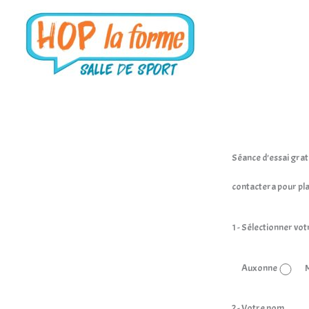
Aller
au
Demande de séance d’essai gratuite
contenu
Séance d'essai grat
contactera pour pla
1 - Sélectionner vot
Auxonne
2 - Votre nom